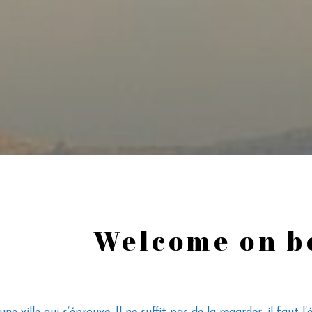
Welcome on b
une ville qui s’éprouve. Il ne suffit pas de la regarder, il faut l’