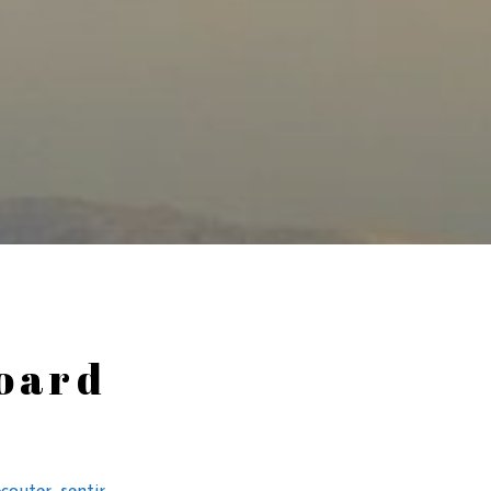
oard
écouter, sentir