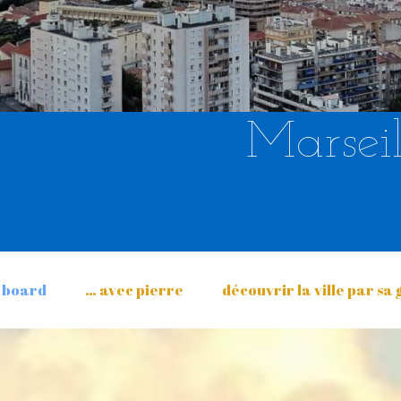
Marseil
 board
… avec pierre
découvrir la ville par sa