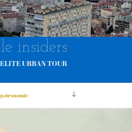
le insiders
ELITE URBAN TOUR
descendre
 gastronomie
au
contenu